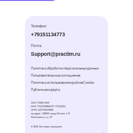
Телефон:
+79151134773
Почта:
Support@practim.ru
Политика обработки персональных данных
Пользовательское соглашение
Политика использования файлов Cookie
Публичная оферта
ООО "ПРАКТИМ"
ИНН 7751370086/КПП 775101001
ОГРН 1257700375569
юр.адрес: 108828, город Москва, 1-Я
Фиалковая ул, д. 20
© 2026. Все права защищены