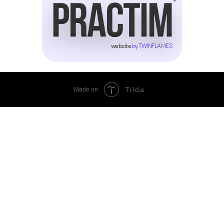
website
by TWINFLAMES
Tilda
Made on